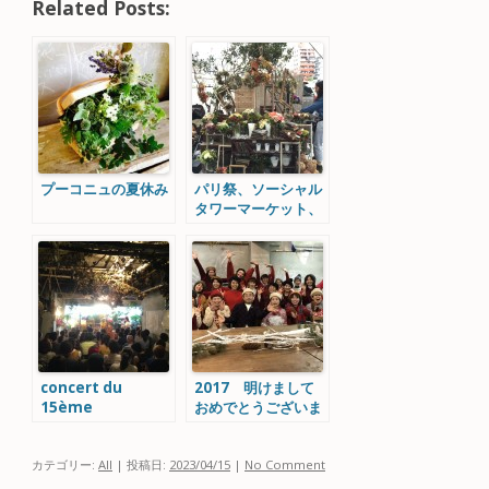
Related Posts:
プーコニュの夏休み
パリ祭、ソーシャル
タワーマーケット、
go green market
concert du
2017 明けまして
15ème
おめでとうございま
anniversaire
す！
カテゴリー:
All
| 投稿日:
2023/04/15
|
No Comment