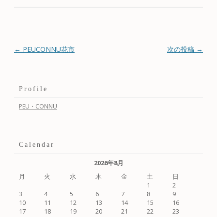
投稿ナビゲーション
←
PEUCONNU花市
次の投稿
→
Profile
PEU・CONNU
Calendar
2026年8月
月
火
水
木
金
土
日
1
2
3
4
5
6
7
8
9
10
11
12
13
14
15
16
17
18
19
20
21
22
23