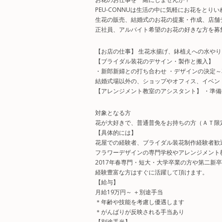
PEU-CONNUは生活の中に気軽にお花をとり
生花の販売、結婚式のお花の提案・作成、店舗
正社員、アルバイト希望のお花の好きな方を募
【お店の仕事】 生花水揚げ、鉢植えへの水やり
【ブライダル装花のデサイン・製作と搬入】
・新郎新婦との打ち合わせ ・デザインの決定～
結婚式場以外の、ショップやオフィス、イベン
【アレンジメント教室のアシスタント】 ・準
対象となる方
花が大好きで、普通普免をお持ちの方（ＡＴ限
【具体的には】
花屋での経験者、ブライダル装花制作経験者歓
フラワーデザインの専門学校やアレンジメント
2017年春専門・短大・大学卒業の方や第二新
経験豊富な方はすぐに活躍して頂けます。
【給与】
月給19万円～ ＋別途手当
＊年齢や技能を考慮し優遇します
＊がんばりが反映される手当あり
【別途手当】