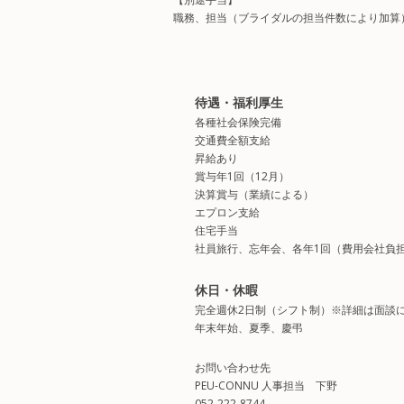
職務、担当（ブライダルの担当件数により加算
待遇・福利厚生
各種社会保険完備
交通費全額支給
昇給あり
賞与年1回（12月）
決算賞与（業績による）
エプロン支給
住宅手当
社員旅行、忘年会、各年1回（費用会社負
休日・休暇
完全週休2日制（シフト制）※詳細は面談
年末年始、夏季、慶弔
お問い合わせ先
PEU-CONNU 人事担当 下野
052-222-8744