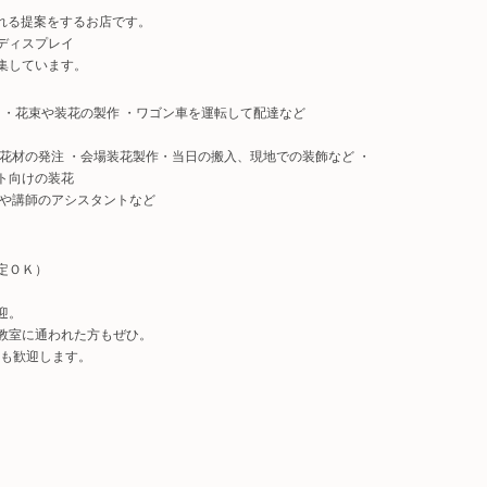
いれる提案をするお店です。
ディスプレイ
集しています。
 ・花束や装花の製作 ・ワゴン車を運転して配達など
花材の発注 ・会場装花製作・当日の搬入、現地での装飾など ・
ト向けの装花
備や講師のアシスタントなど
定ＯＫ）
迎。
教室に通われた方もぜひ。
卒も歓迎します。