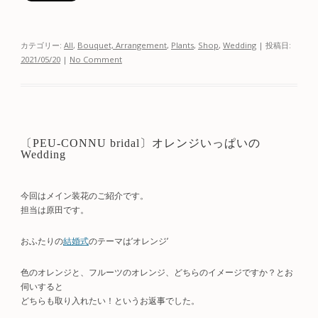
カテゴリー:
All
,
Bouquet, Arrangement
,
Plants
,
Shop
,
Wedding
| 投稿日:
2021/05/20
|
No Comment
〔PEU-CONNU bridal〕オレンジいっぱいの
Wedding
今回はメイン装花のご紹介です。
担当は原田です。
おふたりの
結婚式
のテーマは’オレンジ’
色のオレンジと、フルーツのオレンジ、どちらのイメージですか？とお
伺いすると
どちらも取り入れたい！というお返事でした。