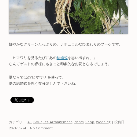
鮮やかなグリーンたっぷりの、ナチュラルなひまわりのブーケです。
「ヒマワリを見るたびにあの
結婚式
を思い出すね、」
なんてゲストの皆様にもきっと印象的なお花となるでしょう。
夏ならではの'ヒマワリ'を使って、
夏の結婚式を思う存分楽しんで下さいね。
カテゴリー:
All
,
Bouquet, Arrangement
,
Plants
,
Shop
,
Wedding
| 投稿日:
2021/05/24
|
No Comment