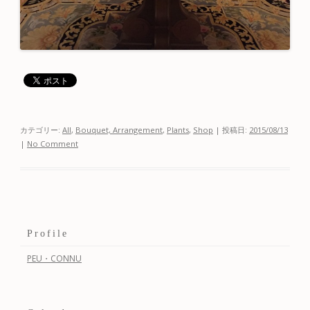
カテゴリー:
All
,
Bouquet, Arrangement
,
Plants
,
Shop
| 投稿日:
2015/08/13
|
No Comment
Profile
PEU・CONNU