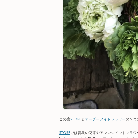
この度
STORE
と
オーダーメイドフラワー
の２つ
STORE
では普段の花束やアレンジメントフラワ