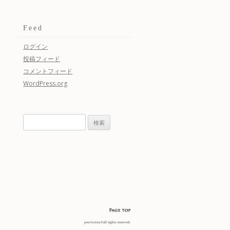
Feed
ログイン
投稿フィード
コメントフィード
WordPress.org
検
索:
peu•connu©all rights reserved.