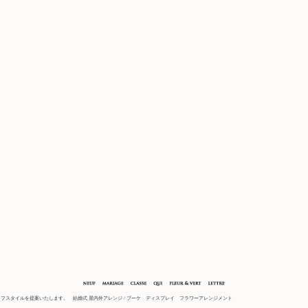
フスタイルを提案いたします。 結婚式 屋内外アレンジ / ブーケ ディスプレイ フラワーアレンジメント