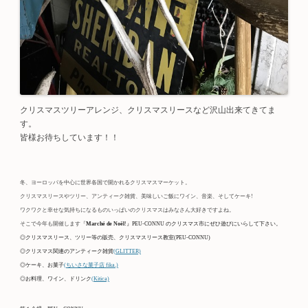
クリスマスツリーアレンジ、クリスマスリースなど沢山出来てきてま
す。
皆様お待ちしています！！
冬、ヨーロッパを中心に世界各国で開かれるクリスマスマーケット。
クリスマスリースやツリー、アンティーク雑貨、美味しいご飯にワイン、音楽、そしてケーキ!
ワクワクと幸せな気持ちになるものいっぱいのクリスマスはみなさん大好きですよね。
そこで今年も開催します『
Marché de Noël
!』
PEU-CONNU のクリスマス市にぜひ遊びにいらして下さい。
◎クリスマスリース、ツリー等の販売、クリスマスリース教室(PEU-CONNU)
◎クリスマス関連のアンティーク雑貨
(GLITTER)
◎ケーキ、お菓子
(ちいさな菓子店 fika.)
◎お料理、ワイン、ドリンク
(Kitica)