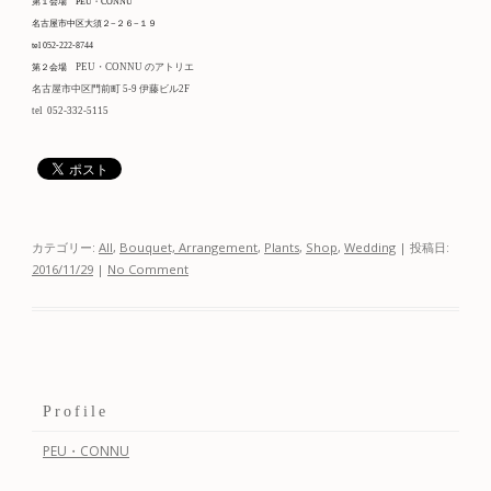
第１会場
PEU・CONNU
名古屋市中区大須２−２６−１９
tel 052-222-8744
PEU・CONNU のアトリエ
第２会場
名古屋市中区門前町 5-9 伊藤ビル2F
tel 052-332-5115
カテゴリー:
All
,
Bouquet, Arrangement
,
Plants
,
Shop
,
Wedding
| 投稿日:
2016/11/29
|
No Comment
Profile
PEU・CONNU