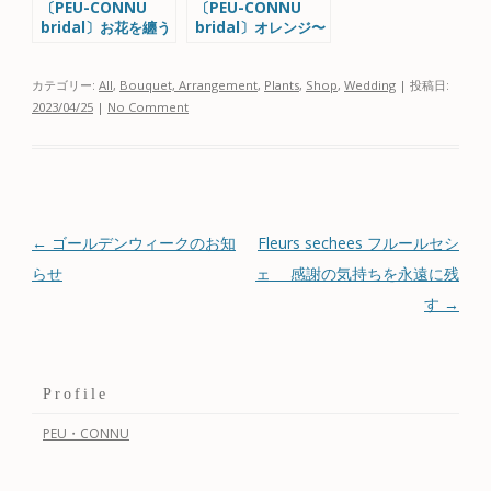
〔PEU-CONNU
〔PEU-CONNU
bridal〕お花を纏う
bridal〕オレンジ〜
テラコッタ色のブー
ケコレクション
カテゴリー:
All
,
Bouquet, Arrangement
,
Plants
,
Shop
,
Wedding
| 投稿日:
2023/04/25
|
No Comment
投稿ナビゲーション
←
ゴールデンウィークのお知
Fleurs sechees フルールセシ
らせ
ェ 感謝の気持ちを永遠に残
す
→
Profile
PEU・CONNU