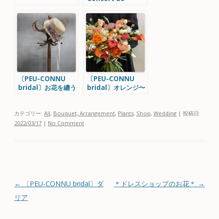
Noël』
〔PEU-CONNU
〔PEU-CONNU
bridal〕お花を纏う
bridal〕オレンジ〜
テラコッタ色のブー
ケコレクション
カテゴリー:
All
,
Bouquet, Arrangement
,
Plants
,
Shop
,
Wedding
| 投稿日:
2022/03/17
|
No Comment
投稿ナビゲーション
←
〔PEU-CONNU bridal〕ダ
＊ドレスショップのお花＊
→
リア