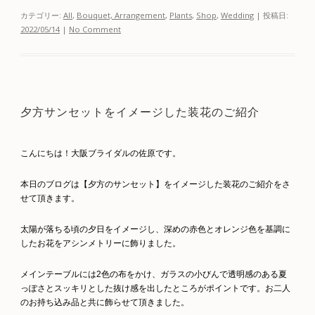
カテゴリー:
All
,
Bouquet, Arrangement
,
Plants
,
Shop
,
Wedding
| 投稿日:
2022/05/14
|
No Comment
夕方サンセットをイメージした装花のご紹介
こんにちは！大阪ブライダルの佐原です。
本日のブログは【夕方のサンセット】をイメージした装花のご紹介をさ
せて頂きます。
太陽が落ちる頃の夕日をイメージし、深めの赤色とオレンジ色を基調に
したお花をアシンメトリーに飾りました。
メインテーブルには2色の布をかけ、ガラスの小びんで透明感のある夏
っぽさとスッキリとした抜け感を出したところがポイントです。お二人
のお持ち込み品と共に飾らせて頂きました。