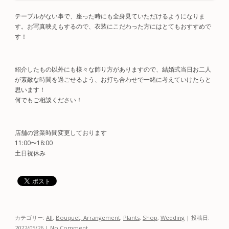
テーブルがない事で、座った時にも全身見ていただけるようになりま
す。お写真映えもするので、衣装にこだわった方にはとてもおすすめで
す！
紹介したもの以外にも様々な飾り方がありますので、結婚式当日お二人
が素敵な時間を過ごせるよう、お打ち合わせで一緒に考えていけたらと
思います！
何でもご相談ください！
店舗の営業時間変更しております
11:00〜18:00
土日祝休み
カテゴリー:
All
,
Bouquet, Arrangement
,
Plants
,
Shop
,
Wedding
| 投稿日:
2022/05/26
|
No Comment