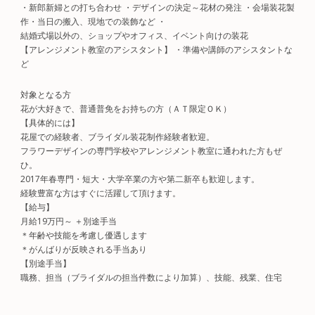
・新郎新婦との打ち合わせ ・デザインの決定～花材の発注 ・会場装花製
作・当日の搬入、現地での装飾など ・
結婚式場以外の、ショップやオフィス、イベント向けの装花
【アレンジメント教室のアシスタント】 ・準備や講師のアシスタントな
ど
対象となる方
花が大好きで、普通普免をお持ちの方（ＡＴ限定ＯＫ）
【具体的には】
花屋での経験者、ブライダル装花制作経験者歓迎。
フラワーデザインの専門学校やアレンジメント教室に通われた方もぜ
ひ。
2017年春専門・短大・大学卒業の方や第二新卒も歓迎します。
経験豊富な方はすぐに活躍して頂けます。
【給与】
月給19万円～ ＋別途手当
＊年齢や技能を考慮し優遇します
＊がんばりが反映される手当あり
【別途手当】
職務、担当（ブライダルの担当件数により加算）、技能、残業、住宅