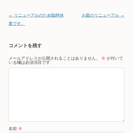
投稿ナビゲーション
←
リニューアルのため臨時休
お庭のリニューアル
→
業です。
コメントを残す
メールアドレスが公開されることはありません。
※
が付いて
いる欄は必須項目です
名前
※