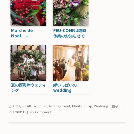
Marché de
PEU-CONNU臨時
Noël ＋
休業のお知らせで
Brocante 準備完了
す。
夏の西海岸ウェディ
緑いっぱいの
ング
wedding
カテゴリー:
All
,
Bouquet, Arrangement
,
Plants
,
Shop
,
Wedding
| 投稿日:
2017/08/30
|
No Comment