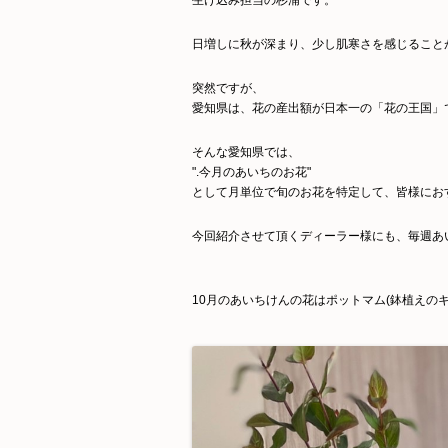
生け込み担当の杉浦です。
日増しに秋が深まり、少し肌寒さを感じること
突然ですが、
愛知県は、花の産出額が日本一の「花の王国」
そんな愛知県では、
".今月のあいちのお花"
として月単位で旬のお花を特定して、皆様にお
今回紹介させて頂くディーラー様にも、毎週あ
10月のあいちけんの花はポットマム(鉢植えのキ