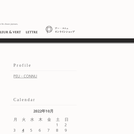
Profile
PEU・CONNU
Calendar
2022年10月
月
火
水
木
金
土
日
1
2
3
5
6
7
8
9
4