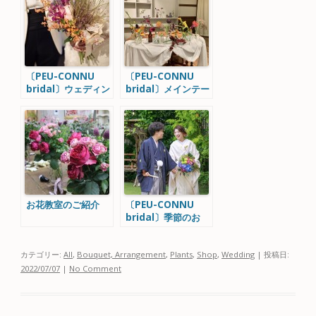
〔PEU-CONNU
〔PEU-CONNU
bridal〕ウェディン
bridal〕メインテー
グドレスとブーケ
ブルコーディネート
お花教室のご紹介
〔PEU-CONNU
bridal〕季節のお
花 アジサイを使っ
たWedding
カテゴリー:
All
,
Bouquet, Arrangement
,
Plants
,
Shop
,
Wedding
| 投稿日:
2022/07/07
|
No Comment