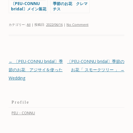
〔PEU-CONNU
季節のお花 クレマ
bridal〕メイン装花
チス
のバリエーション
カテゴリー:
All
| 投稿日:
2022/06/16
|
No Comment
投稿ナビゲーション
←
〔PEU-CONNU bridal〕季
〔PEU-CONNU bridal〕季節の
節のお花 アジサイを使った
お花「 スモークツリー 」
→
Wedding
Profile
PEU・CONNU