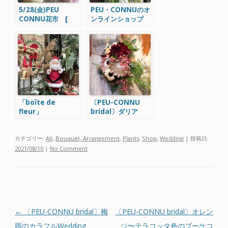
5/28(金)PEU
PEU・CONNUのオ
CONNU花市 [
ンラインショップ
Pivoine シャクヤク
STORE &オーダー
]
メイドフラワー
「boîte de
〔PEU-CONNU
fleur」
bridal〕ダリア
カテゴリー:
All
,
Bouquet, Arrangement
,
Plants
,
Shop
,
Wedding
| 投稿日:
2021/08/10
|
No Comment
投稿ナビゲーション
←
〔PEU-CONNU bridal〕梅
〔PEU-CONNU bridal〕オレン
雨のカラフルWedding
ジ〜テラコッタ色のブーケコ