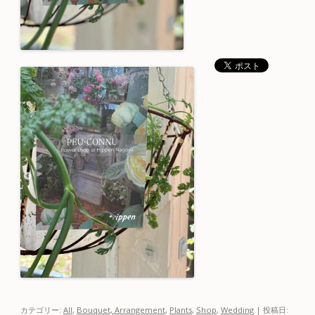
カテゴリー:
All
,
Bouquet, Arrangement
,
Plants
,
Shop
,
Wedding
| 投稿日: