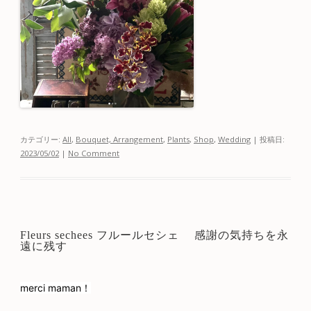
カテゴリー:
All
,
Bouquet, Arrangement
,
Plants
,
Shop
,
Wedding
| 投稿日:
2023/05/02
|
No Comment
Fleurs sechees フルールセシェ 感謝の気持ちを永
遠に残す
merci maman！