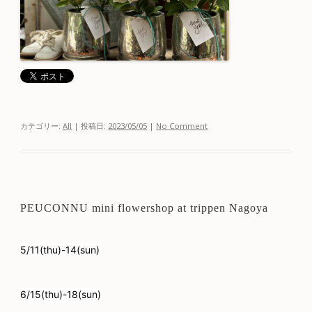
カテゴリー:
All
| 投稿日:
2023/05/05
|
No Comment
PEUCONNU mini flowershop at trippen Nagoya
5/11(thu)-14(sun)
6/15(thu)-18(sun)