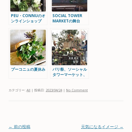
PEU・CONNUのオ
SOCIAL TOWER
ンラインショップ
MARKETの舞台
STORE &オーダー
メイドフラワー
プーコニュの夏休み
パリ祭、ソーシャル
タワーマーケット、
go green market
カテゴリー:
All
| 投稿日:
2023/04/24
|
No Comment
投稿ナビゲーション
←
前の投稿
元気になるイメージ
→